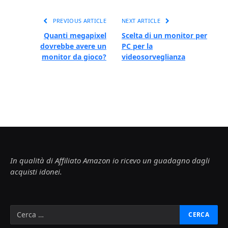
PREVIOUS ARTICLE
NEXT ARTICLE
Quanti megapixel
Scelta di un monitor per
dovrebbe avere un
PC per la
monitor da gioco?
videosorveglianza
In qualità di Affiliato Amazon io ricevo un guadagno dagli
acquisti idonei.