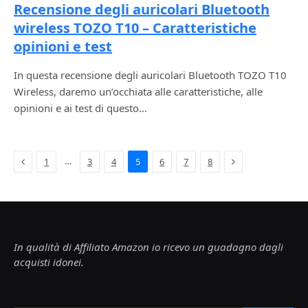
Recensione degli auricolari Bluetooth
wireless TOZO T10 – Caratteristiche
opinioni e test
In questa recensione degli auricolari Bluetooth TOZO T10
Wireless, daremo un’occhiata alle caratteristiche, alle
opinioni e ai test di questo…
Previous
Next
…
1
3
4
5
6
7
8
In qualità di Affiliato Amazon io ricevo un guadagno dagli
acquisti idonei.