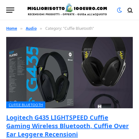
Home
Audio
Category: "Cuffie Bluetooth"
»
»
CUFFIE BLUETOOTH
Logitech G435 LIGHTSPEED Cuffie
Gaming Wireless Bluetooth, Cuffie Over
Ear Leggere Recensioni