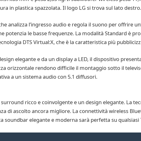
ra in plastica spazzolata. Il logo LG si trova sul lato destro
he analizza l’ingresso audio e regola il suono per offrire un
che potenzia le basse frequenze. La modalità Standard è pro
tecnologia DTS Virtual:X, che è la caratteristica più pubblici
esign elegante e da un display a LED, il dispositivo present
a orizzontale rendono difficile il montaggio sotto il televis
tiva a un sistema audio con 5.1 diffusori.
urround ricco e coinvolgente e un design elegante. La tecn
enza di ascolto ancora migliore. La connettività wireless B
ta soundbar elegante e moderna sarà perfetta su qualsiasi 