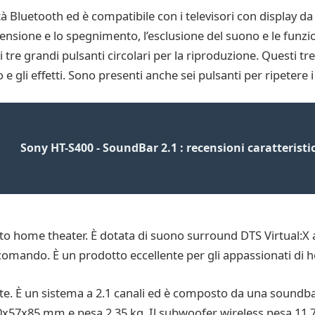
Bluetooth ed è compatibile con i televisori con display da 40
nsione e lo spegnimento, l’esclusione del suono e le funzio
re grandi pulsanti circolari per la riproduzione. Questi tre
 e gli effetti. Sono presenti anche sei pulsanti per ripetere i
Sony HT-S400 - SoundBar 2.1 : recensioni caratteristi
to home theater. È dotata di suono surround DTS Virtual:X a
lecomando. È un prodotto eccellente per gli appassionati di 
e. È un sistema a 2.1 canali ed è composto da una soundba
x57x85 mm e pesa 2,35 kg. Il subwoofer wireless pesa 11,7 5