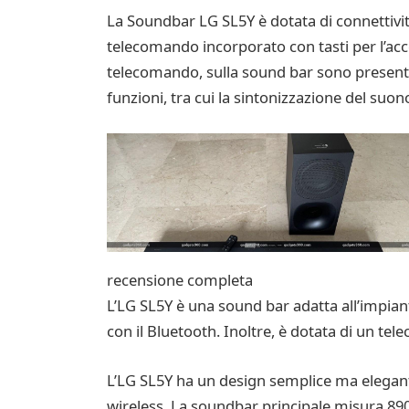
La Soundbar LG SL5Y è dotata di connettività 
telecomando incorporato con tasti per l’acce
telecomando, sulla sound bar sono presenti t
funzioni, tra cui la sintonizzazione del suono
recensione completa
L’LG SL5Y è una sound bar adatta all’impian
con il Bluetooth. Inoltre, è dotata di un te
L’LG SL5Y ha un design semplice ma elegant
wireless. La soundbar principale misura 890