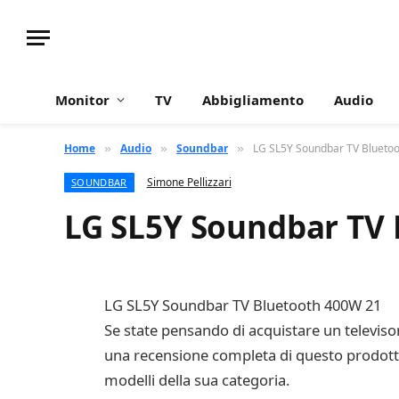
Monitor
TV
Abbigliamento
Audio
Home
Audio
Soundbar
LG SL5Y Soundbar TV Blueto
»
»
»
Simone Pellizzari
SOUNDBAR
LG SL5Y Soundbar TV 
LG SL5Y Soundbar TV Bluetooth 400W 21
Se state pensando di acquistare un televis
una recensione completa di questo prodotto c
modelli della sua categoria.