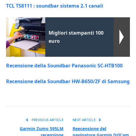
TCL TS8111 : soundbar sistema 2.1 canali
Migliori stampanti 100
euro
Recensione della Soundbar Panasonic SC-HTB100
Recensione della Soundbar HW-B650/ZF di Samsung
PREVIOUS ARTICLE
NEXT ARTICLE
Garmin Zumo 595LM
Reecensione del
recensione
navigatore Garmin DzlCam