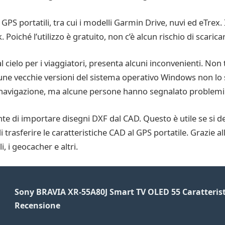
GPS portatili, tra cui i modelli Garmin Drive, nuvi ed eTrex. 
oiché l’utilizzo è gratuito, non c’è alcun rischio di scarica
elo per i viaggiatori, presenta alcuni inconvenienti. Non tut
une vecchie versioni del sistema operativo Windows non lo
i navigazione, ma alcune persone hanno segnalato problemi ne
e di importare disegni DXF dal CAD. Questo è utile se si des
i trasferire le caratteristiche CAD al GPS portatile. Grazie al
, i geocacher e altri.
Sony BRAVIA XR-55A80J Smart TV OLED 55 Caratterist
Recensione