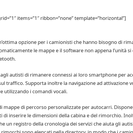
id=”1″ items=”1″ ribbon=”none” template=”horizontal”]
 un’ottima opzione per i camionisti che hanno bisogno di r
omaticamente le mappe e il software non appena l’unità si co
etooth.
 agli autisti di rimanere connessi ai loro smartphone per ac
 traffico. Supporta inoltre la navigazione ad attivazione voc
e utilizzando i comandi vocali.
di mappe di percorso personalizzate per autocarri. Dispone
 di inserire le dimensioni della cabina e del rimorchio. Inolt
che un registro della cronologia dei servizi che aiuta gli aut
rimorchi sono elencati nella directory, in modo che i camio