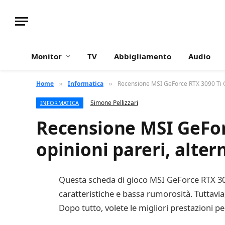
Monitor
TV
Abbigliamento
Audio
Home
Informatica
Recensione MSI GeForce RTX 3090 Ti Ga
»
»
Simone Pellizzari
INFORMATICA
Recensione MSI GeForc
opinioni pareri, alter
Questa scheda di gioco MSI GeForce RTX 3090
caratteristiche e bassa rumorosità. Tuttavia, 
Dopo tutto, volete le migliori prestazioni per