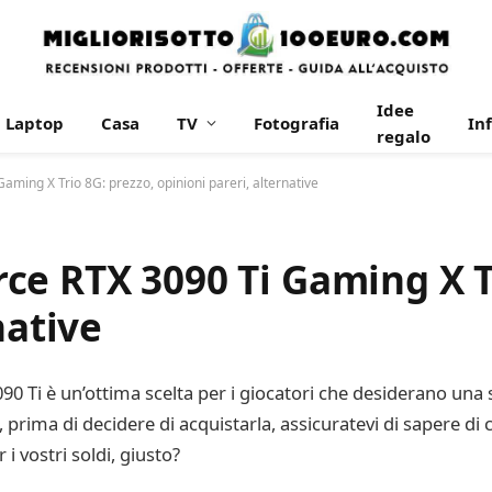
Idee
Laptop
Casa
TV
Fotografia
In
regalo
ming X Trio 8G: prezzo, opinioni pareri, alternative
e RTX 3090 Ti Gaming X Tr
native
 Ti è un’ottima scelta per i giocatori che desiderano una s
prima di decidere di acquistarla, assicuratevi di sapere di co
 i vostri soldi, giusto?