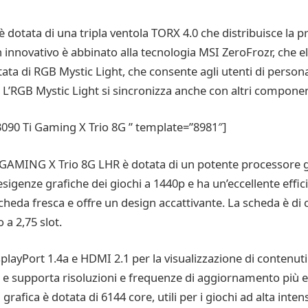
otata di una tripla ventola TORX 4.0 che distribuisce la pre
nnovativo è abbinato alla tecnologia MSI ZeroFrozr, che el
ata di RGB Mystic Light, che consente agli utenti di personaliz
. L’RGB Mystic Light si sincronizza anche con altri compone
0 Ti Gaming X Trio 8G ” template=”8981″]
 GAMING X Trio 8G LHR è dotata di un potente processore g
sigenze grafiche dei giochi a 1440p e ha un’eccellente effici
heda fresca e offre un design accattivante. La scheda è di
a 2,75 slot.
playPort 1.4a e HDMI 2.1 per la visualizzazione di contenuti
e supporta risoluzioni e frequenze di aggiornamento più el
rafica è dotata di 6144 core, utili per i giochi ad alta intens