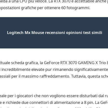
eda a una CPU più veloce. La RTX 3070 è accettabile anche p
mpostazioni grafiche per ottenere 60 fotogrammi.
Logitech Mx Mouse recensioni opinioni test simili
attuale scheda grafica, la GeForce RTX 3070 GAMING X Trio 
i incredibilmente elevate pur rimanendo significativamente p
e assiali per il massimo raffreddamento. Tuttavia, questa sc
le per i giocatori che non vogliono essere disturbati dal 
 richiede due connettori di alimentazione a 8 pin. La Ge