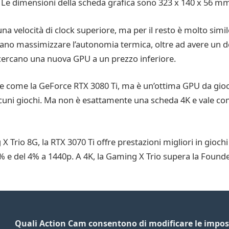
Le dimensioni della scheda grafica sono 323 x 140 x 56 mm
a velocità di clock superiore, ma per il resto è molto simi
ano massimizzare l’autonomia termica, oltre ad avere un de
 cercano una nuova GPU a un prezzo inferiore.
e come la GeForce RTX 3080 Ti, ma è un’ottima GPU da gioco
alcuni giochi. Ma non è esattamente una scheda 4K e vale co
 Trio 8G, la RTX 3070 Ti offre prestazioni migliori in gio
3% e del 4% a 1440p. A 4K, la Gaming X Trio supera la Found
Quali Action Cam consentono di modificare le imp