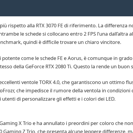
ù rispetto alla RTX 3070 FE di riferimento. La differenza 
Entrambe le schede si collocano entro 2 FPS l’una dall’altra 
nchmark, quindi è difficile trovare un chiaro vincitore.
 potente come le schede FE e Aorus, è comunque in grado di o
 stesso della GeForce RTX 2080 Ti. Questo la rende un buon s
cellenti ventole TORX 4.0, che garantiscono un ottimo flusso
rozr, che impedisce il rumore della ventola in condizioni 
utenti di personalizzare gli effetti e i colori dei LED.
aming X Trio e ha annullato i preordini per coloro che non 
80 Gaming Z Trio, che presenta alcune leggere differenze,