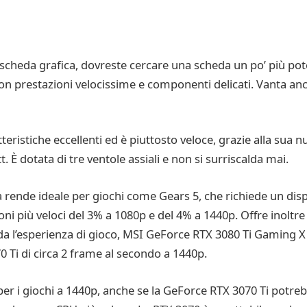
cheda grafica, dovreste cercare una scheda un po’ più pote
con prestazioni velocissime e componenti delicati. Vanta a
teristiche eccellenti ed è piuttosto veloce, grazie alla sua n
 È dotata di tre ventole assiali e non si surriscalda mai.
a rende ideale per giochi come Gears 5, che richiede un displ
ni più veloci del 3% a 1080p e del 4% a 1440p. Offre inoltre 
a l’esperienza di gioco, MSI GeForce RTX 3080 Ti Gaming X T
 Ti di circa 2 frame al secondo a 1440p.
er i giochi a 1440p, anche se la GeForce RTX 3070 Ti potrebb