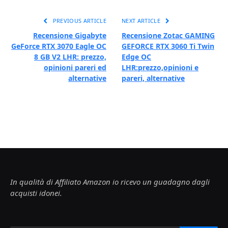
PREVIOUS ARTICLE
NEXT ARTICLE
Recensione Gigabyte
Recensione Zotac GAMING
GeForce RTX 3070 Eagle OC
GEFORCE RTX 3060 Ti Twin
8 GB V2 LHR: prezzo,
Edge OC
opinioni pareri ed
LHR:prezzo,opinioni e
alternative
pareri, alternative
In qualità di Affiliato Amazon io ricevo un guadagno dagli
acquisti idonei.