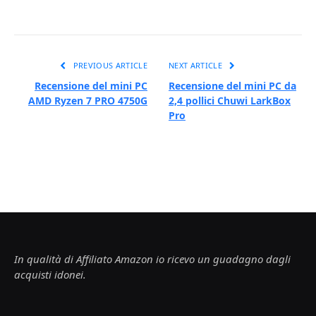
PREVIOUS ARTICLE
NEXT ARTICLE
Recensione del mini PC
Recensione del mini PC da
AMD Ryzen 7 PRO 4750G
2,4 pollici Chuwi LarkBox
Pro
In qualità di Affiliato Amazon io ricevo un guadagno dagli
acquisti idonei.