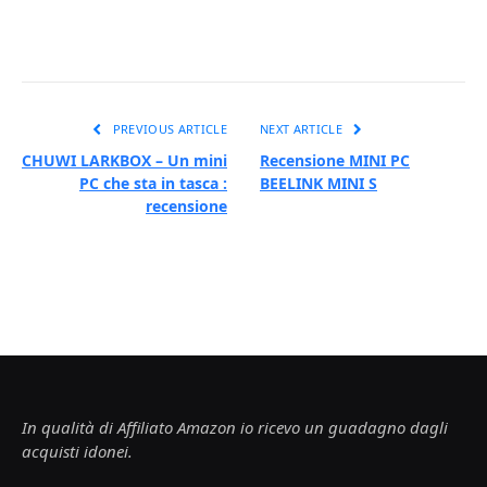
PREVIOUS ARTICLE
NEXT ARTICLE
CHUWI LARKBOX – Un mini
Recensione MINI PC
PC che sta in tasca :
BEELINK MINI S
recensione
In qualità di Affiliato Amazon io ricevo un guadagno dagli
acquisti idonei.