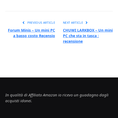
PREVIOUS ARTICLE
NEXT ARTICLE
Forum Minis – Un mini PC
CHUWI LARKBOX – Un mini
a basso costo Recensio
PC che sta in tasca :
recensione
In qualità di Affiliato Amazon io ricevo un guadagno dagli
acquisti idonei.