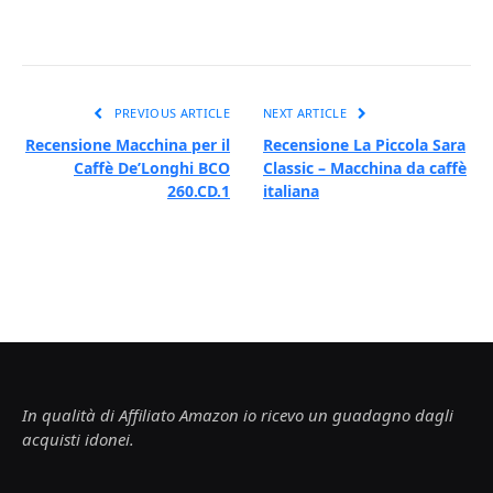
PREVIOUS ARTICLE
NEXT ARTICLE
Recensione Macchina per il
Recensione La Piccola Sara
Caffè De’Longhi BCO
Classic – Macchina da caffè
260.CD.1
italiana
In qualità di Affiliato Amazon io ricevo un guadagno dagli
acquisti idonei.