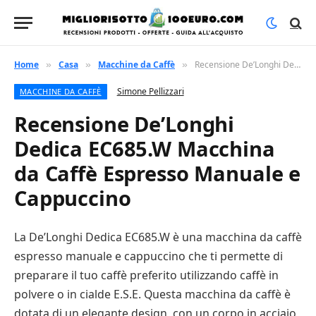
Home
Casa
Macchine da Caffè
Recensione De’Longhi Dedica EC685.W Macchina da Caffè Espresso Manuale e Cappuccino
»
»
»
Simone Pellizzari
MACCHINE DA CAFFÈ
Recensione De’Longhi
Dedica EC685.W Macchina
da Caffè Espresso Manuale e
Cappuccino
La De’Longhi Dedica EC685.W è una macchina da caffè
espresso manuale e cappuccino che ti permette di
preparare il tuo caffè preferito utilizzando caffè in
polvere o in cialde E.S.E. Questa macchina da caffè è
dotata di un elegante design, con un corpo in acciaio