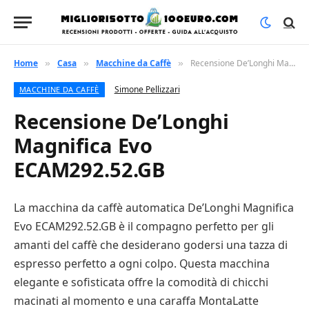
Home
Casa
Macchine da Caffè
Recensione De’Longhi Magnifica Evo ECAM292.52.GB
»
»
»
Simone Pellizzari
MACCHINE DA CAFFÈ
Recensione De’Longhi
Magnifica Evo
ECAM292.52.GB
La macchina da caffè automatica De’Longhi Magnifica
Evo ECAM292.52.GB è il compagno perfetto per gli
amanti del caffè che desiderano godersi una tazza di
espresso perfetto a ogni colpo. Questa macchina
elegante e sofisticata offre la comodità di chicchi
macinati al momento e una caraffa MontaLatte