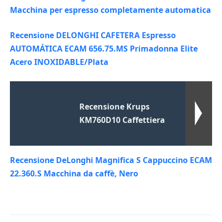
Macchina per espresso completamente automatica
Recensione DELONGHI CAFETERA Espresso
AUTOMÁTICA ECAM 656.75.MS Primadonna Elite
Acero INOXIDABLE/Plata
Recensione Krups
KM760D10 Caffettiera
Recensione DeLonghi Magnifica S Cappuccino ECAM
22.360.S Macchina da caffè, Nero