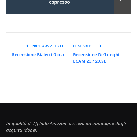
espresso
PREVIOUS ARTICLE
NEXT ARTICLE
Recensione Bialetti Gioia
Recensione De’Longhi
ECAM 23.120.SB
In qualità di Affiliato Amazon io ricevo un guadagno dagli
acquisti idonei.