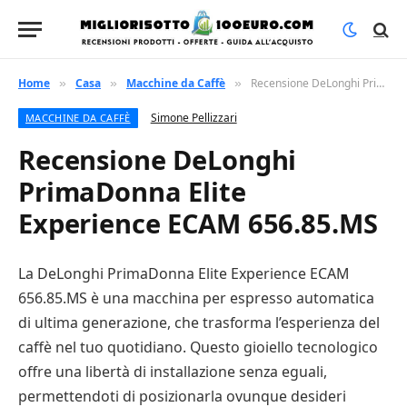
Home
Casa
Macchine da Caffè
Recensione DeLonghi PrimaDonna Elite Experience ECAM 656.85.MS
»
»
»
Simone Pellizzari
MACCHINE DA CAFFÈ
Recensione DeLonghi
PrimaDonna Elite
Experience ECAM 656.85.MS
La DeLonghi PrimaDonna Elite Experience ECAM
656.85.MS è una macchina per espresso automatica
di ultima generazione, che trasforma l’esperienza del
caffè nel tuo quotidiano. Questo gioiello tecnologico
offre una libertà di installazione senza eguali,
permettendoti di posizionarla ovunque desideri