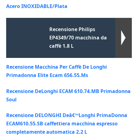
Acero INOXIDABLE/Plata
Recensione Philips
EP4349/70 macchina da
caffè 1.8 L
Recensione Macchina Per Caffè De Longhi
Primadonna Elite Ecam 656.55.Ms
Recensione DeLonghi ECAM 610.74.MB Primadonna
Soul
Recensione DELONGHI Deâ€™Longhi PrimaDonna
ECAM610.55.SB caffettiera macchina espresso
completamente automatica 2.2 L