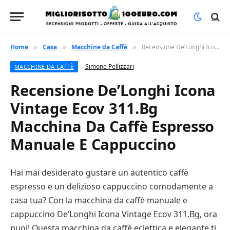
Home
Casa
Macchine da Caffè
Recensione De’Longhi Icona Vintage Ecov 311.Bg Macchina Da Caffè Espresso Manuale E Cappuccino
»
»
»
Simone Pellizzari
MACCHINE DA CAFFÈ
Recensione De’Longhi Icona
Vintage Ecov 311.Bg
Macchina Da Caffè Espresso
Manuale E Cappuccino
Hai mai desiderato gustare un autentico caffè
espresso e un delizioso cappuccino comodamente a
casa tua? Con la macchina da caffè manuale e
cappuccino De’Longhi Icona Vintage Ecov 311.Bg, ora
puoi! Questa macchina da caffè eclettica e elegante ti