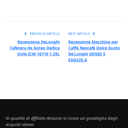
PREVIOUS ARTICLE
NEXT ARTICLE
Recensione DeLonghi
Recensione Macchina per
Cafetera de Goteo Dedica
Caffè Nescafé Dolce Gusto
Style ICM 16710 1,25L
De’Longhi GENIO S
EDG225.A
In qualità di Affiliato Amazon io ricevo un guadagno dagli
acquisti idonei.