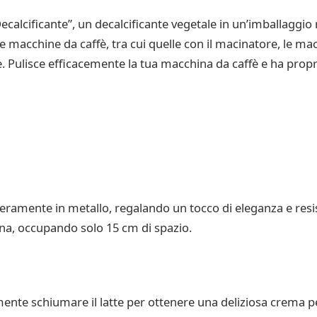
calcificante”, un decalcificante vegetale in un’imballaggio r
e le macchine da caffè, tra cui quelle con il macinatore, le 
le. Pulisce efficacemente la tua macchina da caffè e ha prop
teramente in metallo, regalando un tocco di eleganza e resis
na, occupando solo 15 cm di spazio.
lmente schiumare il latte per ottenere una deliziosa crema p