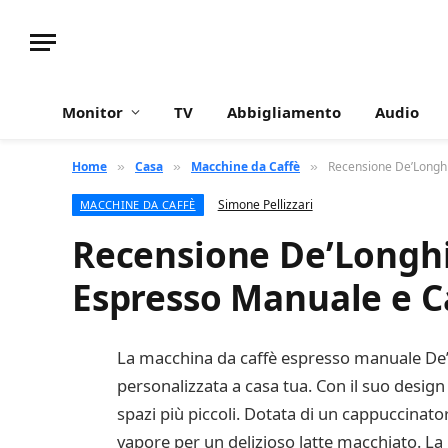
Monitor
TV
Abbigliamento
Audio
Home
Casa
Macchine da Caffè
Recensione De’Longh
»
»
»
Simone Pellizzari
MACCHINE DA CAFFÈ
Recensione De’Longhi
Espresso Manuale e 
La macchina da caffè espresso manuale De’L
personalizzata a casa tua. Con il suo design
spazi più piccoli. Dotata di un cappuccinat
vapore per un delizioso latte macchiato. La D