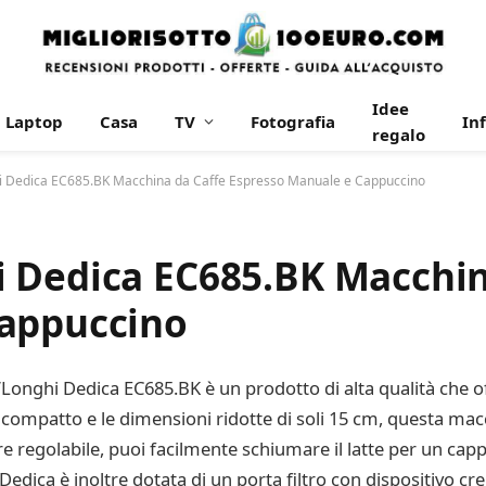
Idee
Laptop
Casa
TV
Fotografia
In
regalo
i Dedica EC685.BK Macchina da Caffe Espresso Manuale e Cappuccino
 Dedica EC685.BK Macchin
Cappuccino
onghi Dedica EC685.BK è un prodotto di alta qualità che off
 compatto e le dimensioni ridotte di soli 15 cm, questa macc
ore regolabile, puoi facilmente schiumare il latte per un ca
edica è inoltre dotata di un porta filtro con dispositivo crem