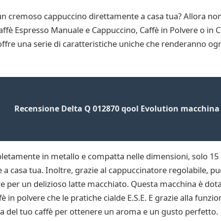
 un cremoso cappuccino direttamente a casa tua? Allora non
fè Espresso Manuale e Cappuccino, Caffè in Polvere o in C
ffre una serie di caratteristiche uniche che renderanno ogni
Recensione Delta Q 012870 qool Evolution macchina 
amente in metallo e compatta nelle dimensioni, solo 15 cm
a casa tua. Inoltre, grazie al cappuccinatore regolabile, pu
per un delizioso latte macchiato. Questa macchina è dotata
ffè in polvere che le pratiche cialde E.S.E. E grazie alla funz
za del tuo caffè per ottenere un aroma e un gusto perfetto.