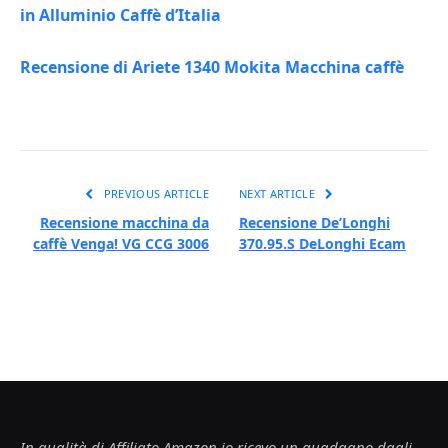
in Alluminio Caffè d’Italia
Recensione di Ariete 1340 Mokita Macchina caffè
PREVIOUS ARTICLE
NEXT ARTICLE
Recensione macchina da
Recensione De’Longhi
caffè Venga! VG CCG 3006
370.95.S DeLonghi Ecam
In qualità di Affiliato Amazon io ricevo un guadagno dagli