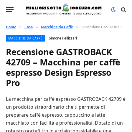
Home
Casa
Macchine da Caffè
Recensione GASTROBACK 42709 – Macchina per caffè espresso Design Espresso Pro
»
»
»
Simone Pellizzari
MACCHINE DA CAFFÈ
Recensione GASTROBACK
42709 – Macchina per caffè
espresso Design Espresso
Pro
La macchina per caffè espresso GASTROBACK 42709 è
un prodotto straordinario che ti permette di
preparare caffè espresso, cappuccino e latte
macchiato con facilità e professionalità. Dotato di un
robusto portafiltro in acciaio inossidabile e una