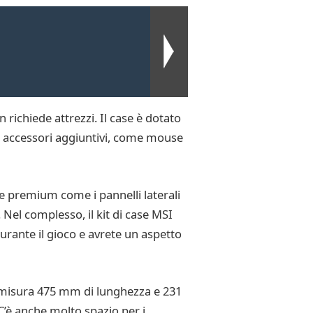
n richiede attrezzi. Il case è dotato
er accessori aggiuntivi, come mouse
che premium come i pannelli laterali
 Nel complesso, il kit di case MSI
urante il gioco e avrete un aspetto
 misura 475 mm di lunghezza e 231
’è anche molto spazio per i