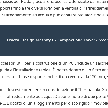
is per PC da gioco silenzioso, caratterizzato da materiali
rta fino a tre diversi RPM per la ventola di raffreddamento
i di raffreddamento ad acqua e può ospitare radiatori fino a
Fractal Design Meshify C - Compact Mid Tower - recen
essori utili per la costruzione di un PC. Include un sacchett
uida all’installazione rapida. È inoltre dotato di un filtro an
nierato. Il case dispone anche di una ventola da 120 mm, si
zioni, dovreste prendere in considerazione il Thermaltake Xt
er il raffreddamento ad acqua. Dispone inoltre di due porte
-C. È dotato di un alloggiamento per disco rigido rimovibile