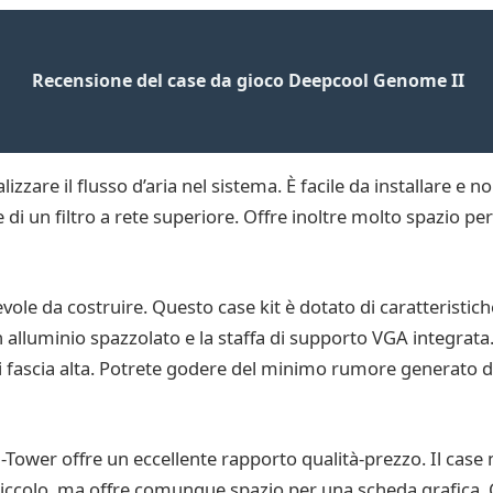
Recensione del case da gioco Deepcool Genome II
izzare il flusso d’aria nel sistema. È facile da installare e no
 di un filtro a rete superiore. Offre inoltre molto spazio p
cevole da costruire. Questo case kit è dotato di caratteristi
in alluminio spazzolato e la staffa di supporto VGA integrata.
 di fascia alta. Potrete godere del minimo rumore generato d
ower offre un eccellente rapporto qualità-prezzo. Il case
iccolo, ma offre comunque spazio per una scheda grafica. C