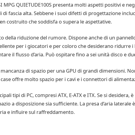
I MPG QUIETUDE100S presenta molti aspetti positivi e negat
lli di fascia alta. Sebbene i suoi difetti di progettazione inclu
en costruito che soddisfa o supera le aspettative.
to della riduzione del rumore. Dispone anche di un pannell
ente per i giocatori e per coloro che desiderano ridurre i li
re il flusso d’aria. Può ospitare fino a sei unità disco e d
la mancanza di spazio per una GPU di grandi dimensioni. N
 case offre molto spazio per i cavi e i connettori di alimenta
ncipali tipi di PC, compresi ATX, E-ATX e ITX. Se si desidera, è
pazio a disposizione sia sufficiente. La presa d’aria lateral
ria e influire sul raffreddamento.