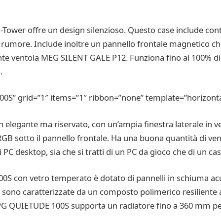
er offre un design silenzioso. Questo case include control
rumore. Include inoltre un pannello frontale magnetico che r
ente ventola MEG SILENT GALE P12. Funziona fino al 100% di
.
S” grid=”1″ items=”1″ ribbon=”none” template=”horizonta
legante ma riservato, con un’ampia finestra laterale in 
 RGB sotto il pannello frontale. Ha una buona quantità di ven
di PC desktop, sia che si tratti di un PC da gioco che di un c
 con vetro temperato è dotato di pannelli in schiuma acust
no caratterizzate da un composto polimerico resiliente a cri
PG QUIETUDE 100S supporta un radiatore fino a 360 mm per u