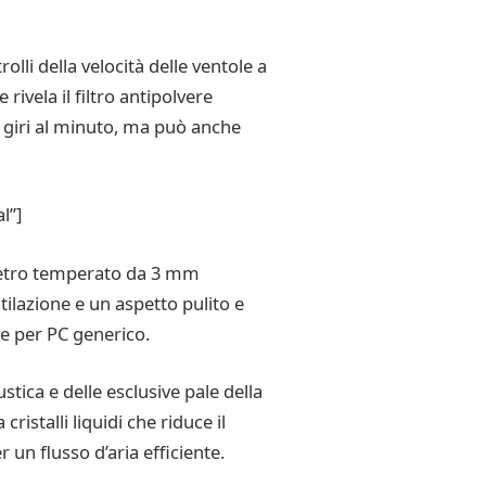
li della velocità delle ventole a
ivela il filtro antipolvere
 giri al minuto, ma può anche
l”]
vetro temperato da 3 mm
tilazione e un aspetto pulito e
ase per PC generico.
ica e delle esclusive pale della
stalli liquidi che riduce il
n flusso d’aria efficiente.