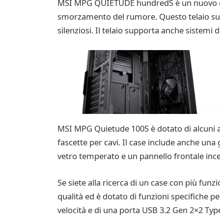
MSI MPG QUIETUDE hundredS è un nuovo chass
smorzamento del rumore. Questo telaio suppo
silenziosi. Il telaio supporta anche sistem
MSI MPG Quietude 100S è dotato di alcuni acc
fascette per cavi. Il case include anche una g
vetro temperato e un pannello frontale incer
Se siete alla ricerca di un case con più fun
qualità ed è dotato di funzioni specifiche p
velocità e di una porta USB 3.2 Gen 2×2 Type