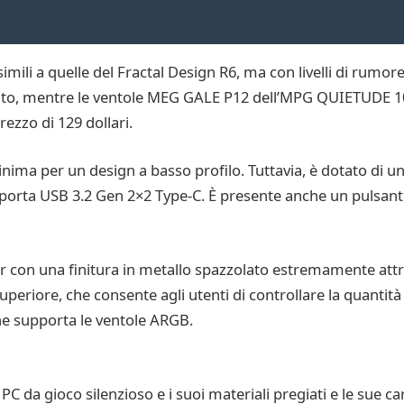
i a quelle del Fractal Design R6, ma con livelli di rumore in
nuto, mentre le ventole MEG GALE P12 dell’MPG QUIETUDE 1
prezzo di 129 dollari.
a per un design a basso profilo. Tuttavia, è dotato di u
 porta USB 3.2 Gen 2×2 Type-C. È presente anche un pulsante 
 con una finitura in metallo spazzolato estremamente attrae
uperiore, che consente agli utenti di controllare la quantità d
he supporta le ventole ARGB.
da gioco silenzioso e i suoi materiali pregiati e le sue ca