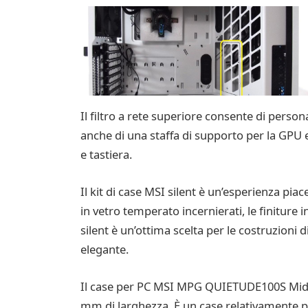
Il filtro a rete superiore consente di personal
anche di una staffa di supporto per la GPU e
e tastiera.
Il kit di case MSI silent è un’esperienza pia
in vetro temperato incernierati, le finiture 
silent è un’ottima scelta per le costruzioni
elegante.
Il case per PC MSI MPG QUIETUDE100S Mid-T
mm di larghezza. È un case relativamente p