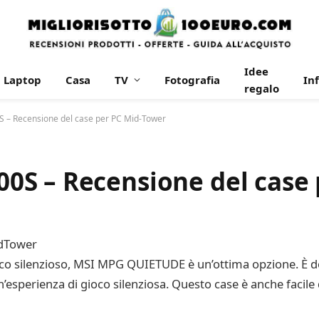
Idee
Laptop
Casa
TV
Fotografia
In
regalo
– Recensione del case per PC Mid-Tower
S – Recensione del case 
dTower
ioco silenzioso, MSI MPG QUIETUDE è un’ottima opzione. È dot
esperienza di gioco silenziosa. Questo case è anche facile