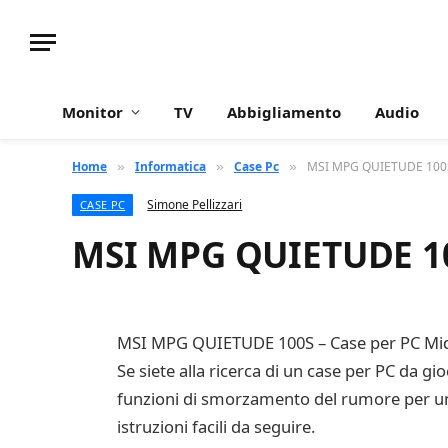
Monitor
TV
Abbigliamento
Audio
Home
Informatica
Case Pc
MSI MPG QUIETUDE 100S 
»
»
»
Simone Pellizzari
CASE PC
MSI MPG QUIETUDE 100
MSI MPG QUIETUDE 100S – Case per PC Mi
Se siete alla ricerca di un case per PC da g
funzioni di smorzamento del rumore per un’
istruzioni facili da seguire.