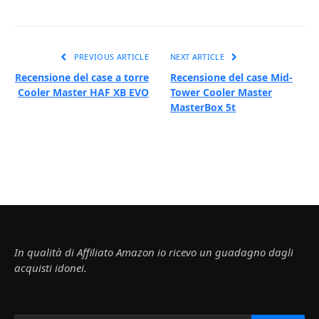
PREVIOUS ARTICLE
NEXT ARTICLE
Recensione del case a torre
Recensione del case Mid-
Cooler Master HAF XB EVO
Tower Cooler Master
MasterBox 5t
In qualità di Affiliato Amazon io ricevo un guadagno dagli
acquisti idonei.