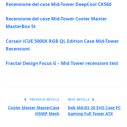
Recensione del case Mid-Tower DeepCool CK560
Recensione del case Mid-Tower Cooler Master
MasterBox 5t
Corsair iCUE 5000X RGB QL Edition Case Mid-Tower
Recensioni
Fractal Design Focus G – Mid Tower recensioni test
PREVIOUS ARTICLE
NEXT ARTICLE
Cooler Master MasterCase
Itek MAJES 20 EVO Case PC
H500P Mesh
Gaming Full Tower ATX