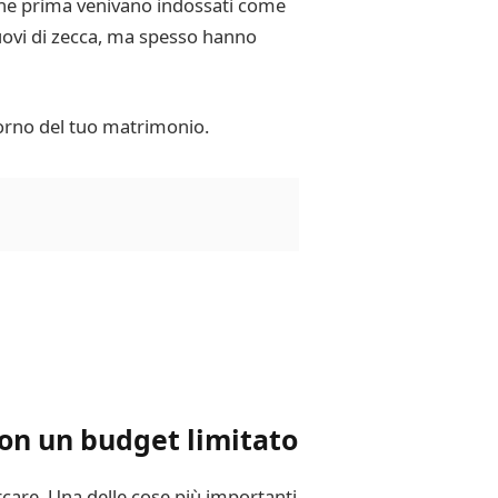
i che prima venivano indossati come
uovi di zecca, ma spesso hanno
giorno del tuo matrimonio.
on un budget limitato
care. Una delle cose più importanti