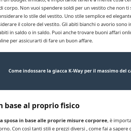
po di corpo. Non vuoi spendere soldi per un vestito che non t
nsiderare lo stile del vestito. Uno stile semplice ed elega
erare il colore del vestito. Gli abiti bianchi o avorio sono in
biti in saldo o in saldo. Puoi anche trovare buoni affari onli
line per assicurarti di fare un buon affare.
Come indossare la giacca K-Way per il massimo del c
n base al proprio fisico
 da sposa in base alle proprie misure corporee
, è import
orno. Con così tanti stili e prezzi diversi , come fai a sapere