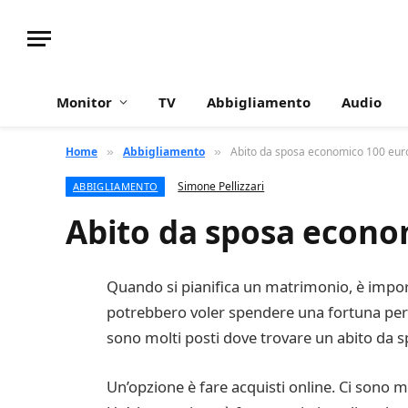
Monitor
TV
Abbigliamento
Audio
Home
Abbigliamento
Abito da sposa economico 100 eur
»
»
Simone Pellizzari
ABBIGLIAMENTO
Abito da sposa econo
Quando si pianifica un matrimonio, è import
potrebbero voler spendere una fortuna per il
sono molti posti dove trovare un abito da 
Un’opzione è fare acquisti online. Ci sono m