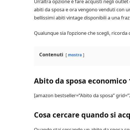
Un’altra opzione è fare acquisti negli outle
abiti da sposa e ora vengono venduti con u
bellissimi abiti vintage disponibili a una fra
Qualunque sia l’opzione che scegli, ricorda c
Contenuti
mostra
Abito da sposa economico 
[amazon bestseller=”Abito da sposa” grid=”
Cosa cercare quando si ac
Quando stai cercando un abito da sposa con