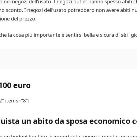
t o nei negozi dell’usato. I negozi outlet hanno spesso abit
no sconto. I negozi dell’usato potrebbero non avere abiti n
zione del prezzo.
he la cosa più importante è sentirsi bella e sicura di sé il 
100 euro
2″ items=”8″]
quista un abito da sposa economico c
 un budget limitato, è importante tenere a mente cosa cer