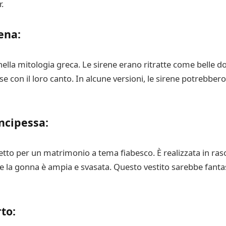
.
rena
:
ella mitologia greca. Le sirene erano ritratte come belle d
 con il loro canto. In alcune versioni, le sirene potrebbero
ncipessa
:
tto per un matrimonio a tema fiabesco. È realizzata in raso 
 e la gonna è ampia e svasata. Questo vestito sarebbe fantast
rto
: