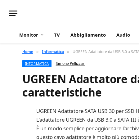
Monitor
TV
Abbigliamento
Audio
Home
Informatica
UGREEN Adattatore da USB 3.0 a SATA II
»
»
Simone Pellizzari
INFORMATICA
UGREEN Adattatore da 
caratteristiche
UGREEN Adattatore SATA USB 30 per SSD 
L’adattatore UGREEN da USB 3.0 a SATA III è
È un modo semplice per aggiornare l’archivia
questo cavo adattatore è molto più comodo ed