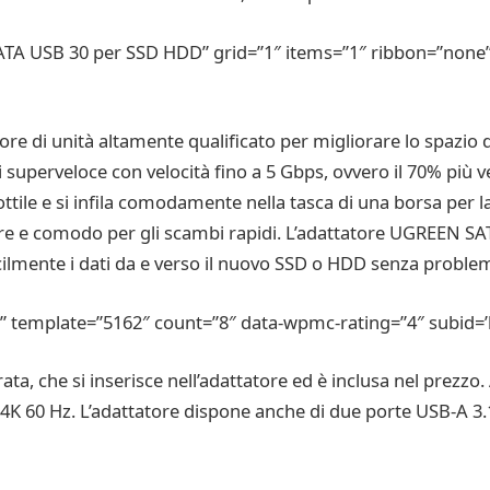
TA USB 30 per SSD HDD” grid=”1″ items=”1″ ribbon=”none”
re di unità altamente qualificato per migliorare lo spazio d
 superveloce con velocità fino a 5 Gbps, ovvero il 70% più v
 sottile e si infila comodamente nella tasca di una borsa per
usare e comodo per gli scambi rapidi. L’adattatore UGREEN SA
acilmente i dati da e verso il nuovo SSD o HDD senza problem
template=”5162″ count=”8″ data-wpmc-rating=”4″ subid=’li
a, che si inserisce nell’adattatore ed è inclusa nel prezzo.
4K 60 Hz. L’adattatore dispone anche di due porte USB-A 3.1, 