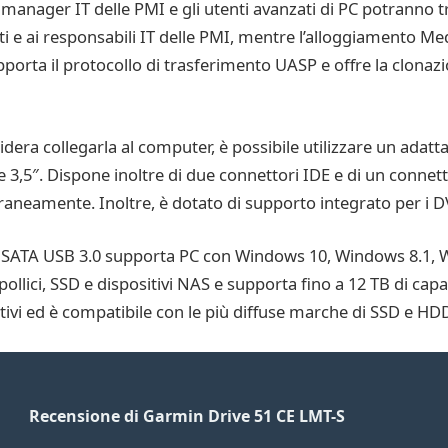
I manager IT delle PMI e gli utenti avanzati di PC potranno 
ti e ai responsabili IT delle PMI, mentre l’alloggiamento M
pporta il protocollo di trasferimento UASP e offre la clonazi
idera collegarla al computer, è possibile utilizzare un ada
 e 3,5″. Dispone inoltre di due connettori IDE e di un conne
oraneamente. Inoltre, è dotato di supporto integrato per i
e SATA USB 3.0 supporta PC con Windows 10, Windows 8.1,
ollici, SSD e dispositivi NAS e supporta fino a 12 TB di ca
ativi ed è compatibile con le più diffuse marche di SSD e HD
Recensione di Garmin Drive 51 CE LMT-S