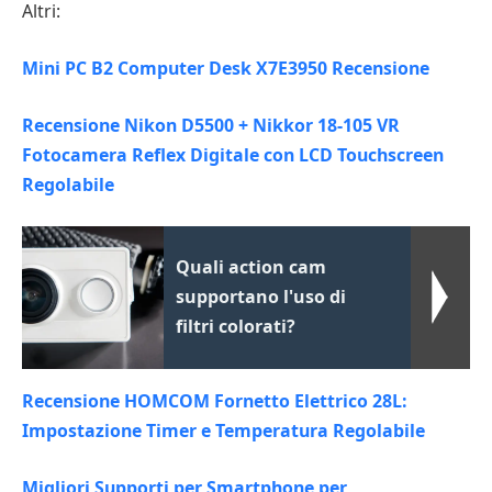
Altri:
Mini PC B2 Computer Desk X7E3950 Recensione
Recensione Nikon D5500 + Nikkor 18-105 VR
Fotocamera Reflex Digitale con LCD Touchscreen
Regolabile
Quali action cam
supportano l'uso di
filtri colorati?
Recensione HOMCOM Fornetto Elettrico 28L:
Impostazione Timer e Temperatura Regolabile
Migliori Supporti per Smartphone per