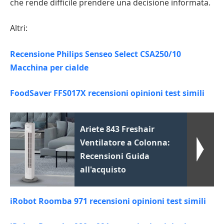
che rende difficile prendere una decisione informata.
Altri:
Recensione Philips Senseo Select CSA250/10
Macchina per cialde
FoodSaver FFS017X recensioni opinioni test simili
Ariete 843 Freshair
Ventilatore a Colonna:
Recensioni Guida
all'acquisto
iRobot Roomba 971 recensioni opinioni test simili