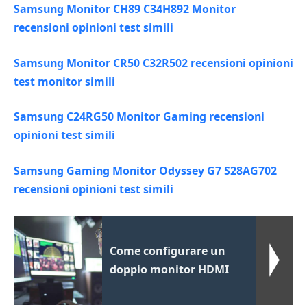
Samsung Monitor CH89 C34H892 Monitor
recensioni opinioni test simili
Samsung Monitor CR50 C32R502 recensioni opinioni
test monitor simili
Samsung C24RG50 Monitor Gaming recensioni
opinioni test simili
Samsung Gaming Monitor Odyssey G7 S28AG702
recensioni opinioni test simili
Come configurare un
doppio monitor HDMI