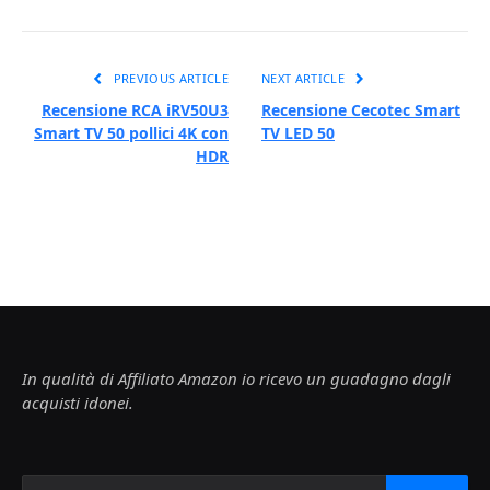
PREVIOUS ARTICLE
NEXT ARTICLE
Recensione RCA iRV50U3
Recensione Cecotec Smart
Smart TV 50 pollici 4K con
TV LED 50
HDR
In qualità di Affiliato Amazon io ricevo un guadagno dagli
acquisti idonei.