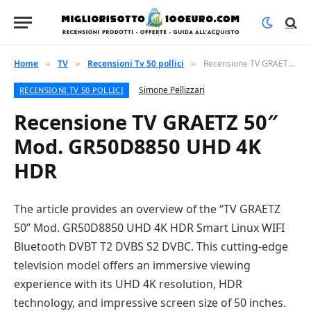
Home
TV
Recensioni Tv 50 pollici
Recensione TV GRAETZ 50″ Mod. GR50D8850 UHD 4K HDR
»
»
»
Simone Pellizzari
RECENSIONI TV 50 POLLICI
Recensione TV GRAETZ 50″
Mod. GR50D8850 UHD 4K
HDR
The article provides an overview of the “TV GRAETZ
50” Mod. GR50D8850 UHD 4K HDR Smart Linux WIFI
Bluetooth DVBT T2 DVBS S2 DVBC. This cutting-edge
television model offers an immersive viewing
experience with its UHD 4K resolution, HDR
technology, and impressive screen size of 50 inches.