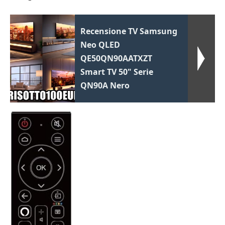
Recensione TV Samsung
Neo QLED
QE50QN90AATXZT
Smart TV 50" Serie
QN90A Nero