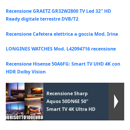
Recensione GRAETZ GR32W2800 TV Led 32″ HD
Ready digitale terrestre DVB/T2
Recensione Cafetera elettrica a goccia Mod. Irina
LONGINES WATCHES Mod. L42094716 recensione
Recensione Hisense 50A6FG: Smart TV UHD 4K con
HDR Dolby Vision
Recensione Sharp
Aquos 50DN6E 50"
Smart TV 4K Ultra HD