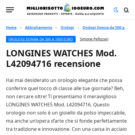
Home
Abbigliamento
Orologi
Orologi Donna da 500 a 1000 euro
»
»
»
Simone Pellizzari
OROLOGI DONNA DA 500 A 1000 EURO
LONGINES WATCHES Mod.
L42094716 recensione
Hai mai desiderato un orologio elegante che possa
conferire quel tocco di classe alle tue giornate? Beh,
non cercare oltre! Ti presentiamo il meraviglioso
LONGINES WATCHES Mod. L42094716. Questo
orologio non solo è un gioiello da polso impeccabile,
ma anche un’opera d’arte che si fonde perfettamente
tra tradizione e innovazione. Con una cassa in acciaio