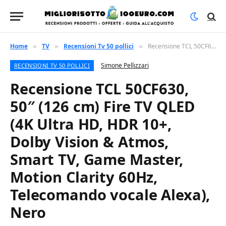
Home
TV
Recensioni Tv 50 pollici
Recensione TCL 50CF630, 50″ (126 cm) Fire TV QLED (4K Ultra HD, HDR 10+, Dolby Vision & Atmos, Smart TV, Game Master, Motion Clarity 60Hz, Telecomando vocale Alexa), Nero
»
»
»
Simone Pellizzari
RECENSIONI TV 50 POLLICI
Recensione TCL 50CF630,
50″ (126 cm) Fire TV QLED
(4K Ultra HD, HDR 10+,
Dolby Vision & Atmos,
Smart TV, Game Master,
Motion Clarity 60Hz,
Telecomando vocale Alexa),
Nero