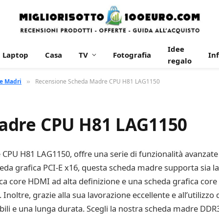
Idee
Laptop
Casa
TV
Fotografia
In
regalo
e Madri
Recensione Scheda Madre CPU H81 LAG1150
»
adre CPU H81 LAG1150
U H81 LAG1150, offre una serie di funzionalità avanzate e
cheda grafica PCI-E x16, questa scheda madre supporta sia
a core HDMI ad alta definizione e una scheda grafica core 
ltre, grazie alla sua lavorazione eccellente e all’utilizzo di
bili e una lunga durata. Scegli la nostra scheda madre DDR