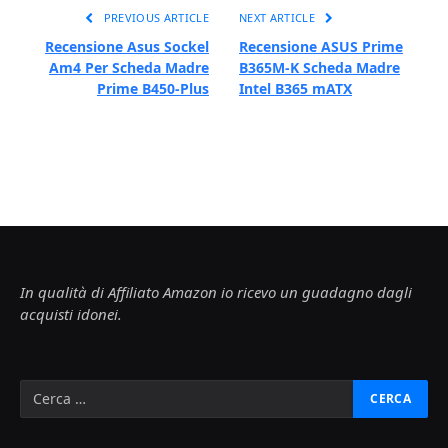
PREVIOUS ARTICLE
NEXT ARTICLE
Recensione Asus Sockel
Recensione ASUS Prime
Am4 Per Scheda Madre
B365M-K Scheda Madre
Prime B450-Plus
Intel B365 mATX
In qualità di Affiliato Amazon io ricevo un guadagno dagli
acquisti idonei.