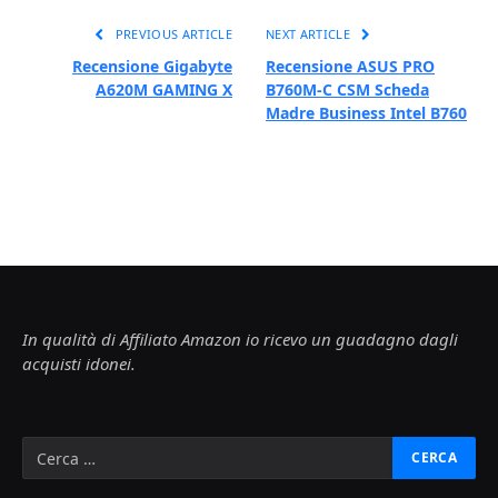
PREVIOUS ARTICLE
NEXT ARTICLE
Recensione Gigabyte
Recensione ASUS PRO
A620M GAMING X
B760M-C CSM Scheda
Madre Business Intel B760
In qualità di Affiliato Amazon io ricevo un guadagno dagli
acquisti idonei.