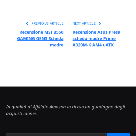
PREVIOUS ARTICLE
NEXT ARTICLE
Recensione MSI B550
Recensione Asus Presa
GAMING GEN3 Scheda
scheda madre Prime
madre
A320M-K AM4 uATX
In qualità di Affiliato Amazon io ricevo un guadagno dagli
acquisti idonei.