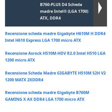
B760-PLUS D4 Scheda
madre Intel® (LGA 1700)
ATX, DDR4
Recensione scheda madre Gigabyte H610M H DDR4
Intel H610 Express LGA 1700 micro ATX
Recensione Asrock H510M-HDV R2.0 Intel H510 LGA
1200 micro ATX
Recensione Scheda Madre GIGABYTE H510M S2H V2
1200 MATX 2XDDR4
Recensione scheda madre Gigabyte B760M
GAMING X AX DDR4 LGA 1700 micro ATX