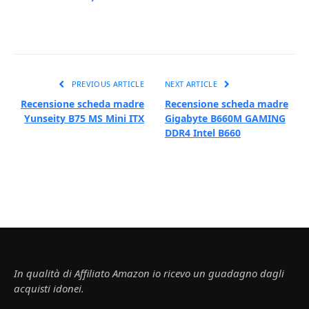
PREVIOUS ARTICLE
NEXT ARTICLE
Recensione scheda madre
Recensione scheda madre
Yunseity B75 MS Mini ITX
Gigabyte B660M GAMING
DDR4 Intel B660
In qualità di Affiliato Amazon io ricevo un guadagno dagli
acquisti idonei.