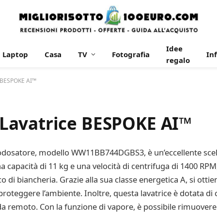
Idee
Laptop
Casa
TV
Fotografia
In
regalo
 BESPOKE AI™
Lavatrice BESPOKE AI™
dosatore, modello WW11BB744DGBS3, è un’eccellente scelt
capacità di 11 kg e una velocità di centrifuga di 1400 RPM,
co di biancheria. Grazie alla sua classe energetica A, si ott
proteggere l’ambiente. Inoltre, questa lavatrice è dotata d
da remoto. Con la funzione di vapore, è possibile rimuovere