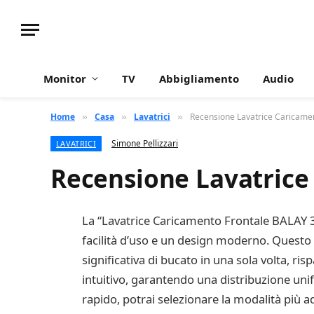
Monitor
TV
Abbigliamento
Audio
Home
Casa
Lavatrici
Recensione Lavatrice Caricame
»
»
»
Simone Pellizzari
LAVATRICI
Recensione Lavatrice
La “Lavatrice Caricamento Frontale BALAY 3” 
facilità d’uso e un design moderno. Questo m
significativa di bucato in una sola volta, r
intuitivo, garantendo una distribuzione unif
rapido, potrai selezionare la modalità più a