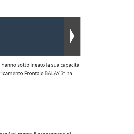
i hanno sottolineato la sua capacità
 Caricamento Frontale BALAY 3” ha
zzare facilmente il programma di