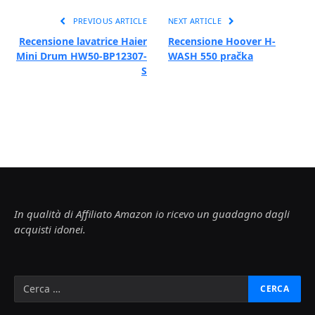
PREVIOUS ARTICLE
NEXT ARTICLE
Recensione lavatrice Haier
Recensione Hoover H-
Mini Drum HW50-BP12307-
WASH 550 pračka
S
In qualità di Affiliato Amazon io ricevo un guadagno dagli
acquisti idonei.