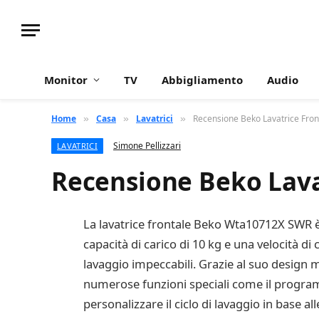
Monitor
TV
Abbigliamento
Audio
Home
Casa
Lavatrici
Recensione Beko Lavatrice Fro
»
»
»
Simone Pellizzari
LAVATRICI
Recensione Beko Lava
La lavatrice frontale Beko Wta10712X SWR è 
capacità di carico di 10 kg e una velocità di 
lavaggio impeccabili. Grazie al suo design 
numerose funzioni speciali come il programm
personalizzare il ciclo di lavaggio in base al