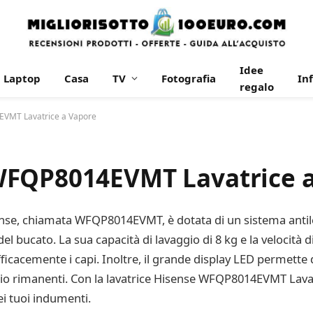
Idee
Laptop
Casa
TV
Fotografia
In
regalo
VMT Lavatrice a Vapore
WFQP8014EVMT Lavatrice 
isense, chiamata WFQP8014EVMT, è dotata di un sistema anti
o del bucato. La sua capacità di lavaggio di 8 kg e la velocità
ficacemente i capi. Inoltre, il grande display LED permette d
gio rimanenti. Con la lavatrice Hisense WFQP8014EVMT Lavatr
ei tuoi indumenti.