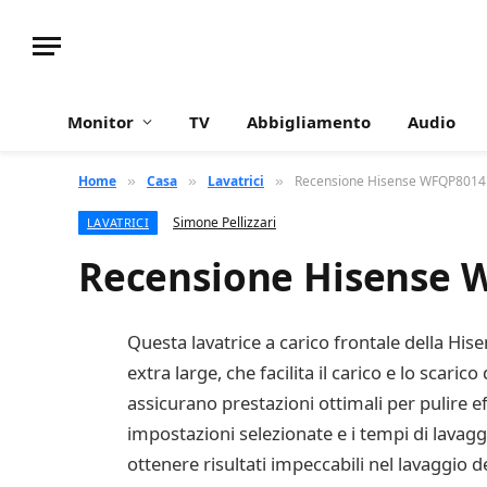
Monitor
TV
Abbigliamento
Audio
Home
Casa
Lavatrici
Recensione Hisense WFQP8014E
»
»
»
Simone Pellizzari
LAVATRICI
Recensione Hisense 
Questa lavatrice a carico frontale della H
extra large, che facilita il carico e lo scaric
assicurano prestazioni ottimali per pulire ef
impostazioni selezionate e i tempi di lavag
ottenere risultati impeccabili nel lavaggio d