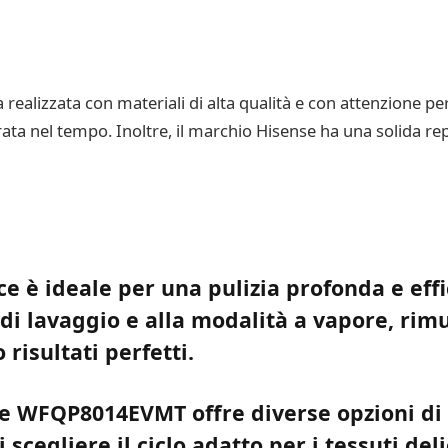
alizzata con materiali di alta qualità e con attenzione per 
rata nel tempo. Inoltre, il marchio Hisense ha una solida re
ce è ideale per una pulizia profonda e effic
 di lavaggio e alla modalità a vapore, rim
 risultati perfetti.
nse WFQP8014EVMT offre diverse opzioni di
 scegliere il ciclo adatto per i tessuti deli