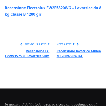
Recensione Electrolux EW2F5820WG – Lavatrice da 8
kg Classe B 1200 giri
PREVIOUS ARTICLE
NEXT ARTICLE
Recensione LG
Recensione lavatrice Midea
F2WV3S7S3E Lavatrice Slim
MF200W90WB-E
In qualità di Affiliato Amazon io ricevo un guadagno dagli