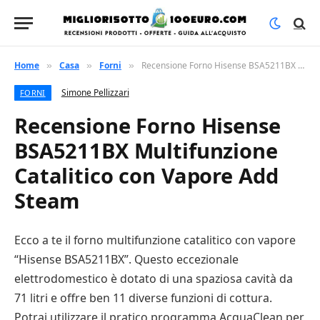
Home
Casa
Forni
Recensione Forno Hisense BSA5211BX Multifunzione Catalitico con Vapore Add Steam
»
»
»
Simone Pellizzari
FORNI
Recensione Forno Hisense
BSA5211BX Multifunzione
Catalitico con Vapore Add
Steam
Ecco a te il forno multifunzione catalitico con vapore
“Hisense BSA5211BX”. Questo eccezionale
elettrodomestico è dotato di una spaziosa cavità da
71 litri e offre ben 11 diverse funzioni di cottura.
Potrai utilizzare il pratico programma AcquaClean per