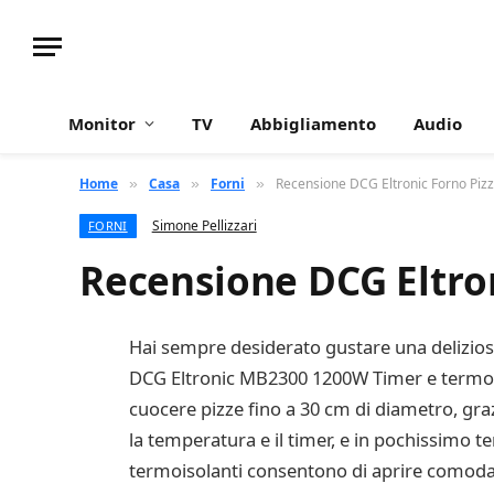
Monitor
TV
Abbigliamento
Audio
Home
Casa
Forni
Recensione DCG Eltronic Forno Piz
»
»
»
Simone Pellizzari
FORNI
Recensione DCG Eltro
Hai sempre desiderato gustare una deliziosa
DCG Eltronic MB2300 1200W Timer e termosta
cuocere pizze fino a 30 cm di diametro, graz
la temperatura e il timer, e in pochissimo 
termoisolanti consentono di aprire comodam