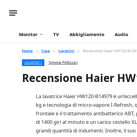
Monitor
TV
Abbigliamento
Audio
Home
Casa
Lavatrici
Recensione Haier HW120-B149
»
»
»
Simone Pellizzari
LAVATRICI
Recensione Haier HW
La lavatrice Haier HW120-B14979 è un’eccelle
kg e tecnologia di micro-vapore I-Refresh, que
frontale e il trattamento antibatterico ABT, 
di 1400 giri al minuto e un carico cestello 
grandi quantità di indumenti. Inoltre, il suo