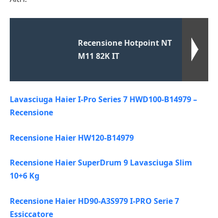
Recensione Hotpoint NT
M11 82K IT
Lavasciuga Haier I-Pro Series 7 HWD100-B14979 –
Recensione
Recensione Haier HW120-B14979
Recensione Haier SuperDrum 9 Lavasciuga Slim
10+6 Kg
Recensione Haier HD90-A3S979 I-PRO Serie 7
Essiccatore