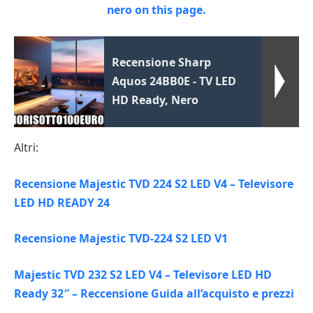
Recensione Sharp
Aquos 24BB0E - TV LED
HD Ready, Nero
Altri:
Recensione Majestic TVD 224 S2 LED V4 – Televisore
LED HD READY 24
Recensione Majestic TVD-224 S2 LED V1
Majestic TVD 232 S2 LED V4 – Televisore LED HD
Ready 32″ – Reccensione Guida all’acquisto e prezzi