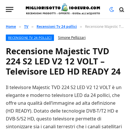
Home
TV
Recensioni Tv 24 pollici
Recensione Majestic TVD 224 S2 LED V2 12 VOLT – Televisore LED HD READY 24
»
»
»
Simone Pellizzari
RECENSIONI TV 24 POLLICI
Recensione Majestic TVD
224 S2 LED V2 12 VOLT –
Televisore LED HD READY 24
Il televisore Majestic TVD 224 S2 LED V2 12 VOLT è un
elegante e moderno televisore LED da 24 pollici, che
offre una qualità dell’immagine ad alta definizione
(HD READY). Dotato delle tecnologie DVB-T/T2 HD e
DVB-S/S2 HD, questo televisore permette di
sintonizzare sia i canali terrestri che i canali satellitari