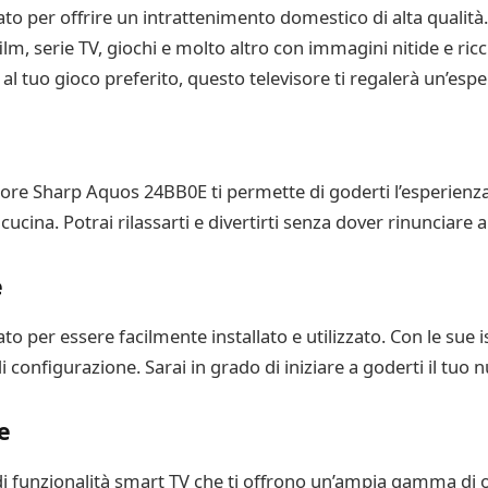
to per offrire un intrattenimento domestico di alta qualità.
ilm, serie TV, giochi e molto altro con immagini nitide e ric
l tuo gioco preferito, questo televisore ti regalerà un’espe
visore Sharp Aquos 24BB0E ti permette di goderti l’esperienza
cucina. Potrai rilassarti e divertirti senza dover rinunciare a
e
 per essere facilmente installato e utilizzato. Con le sue is
 configurazione. Sarai in grado di iniziare a goderti il tuo 
e
i funzionalità smart TV che ti offrono un’ampia gamma di o