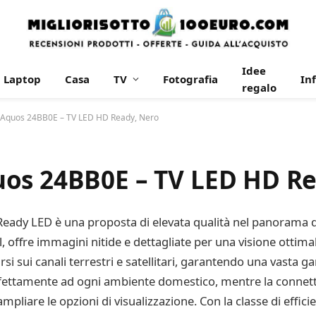
Idee
Laptop
Casa
TV
Fotografia
In
regalo
 Aquos 24BB0E – TV LED HD Ready, Nero
os 24BB0E – TV LED HD Re
eady LED è una proposta di elevata qualità nel panorama del
, offre immagini nitide e dettagliate per una visione ottimal
si sui canali terrestri e satellitari, garantendo una vasta ga
erfettamente ad ogni ambiente domestico, mentre la connet
ampliare le opzioni di visualizzazione. Con la classe di effic