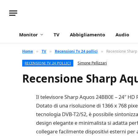
Monitor
TV
Abbigliamento
Audio
Home
TV
Recensioni Tv 24 pollici
Recensione Sharp
»
»
»
Simone Pellizzari
RECENSIONI TV 24 POLLICI
Recensione Sharp Aqu
Il televisore Sharp Aquos 24BB0E – 24″ HD R
Dotato di una risoluzione di 1366 x 768 pixel
tecnologia DVB-T2/S2, è possibile sintonizzar
design elegante e minimalista si adatta p
collegare facilmente dispositivi esterni per 