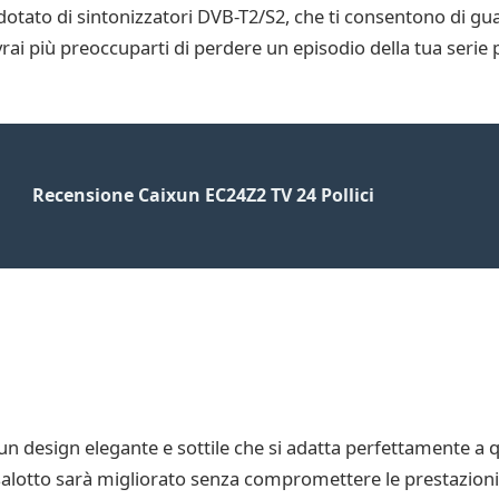
 dotato di sintonizzatori DVB-T2/S2, che ti consentono di gu
ai più preoccuparti di perdere un episodio della tua serie p
Recensione Caixun EC24Z2 TV 24 Pollici
n design elegante e sottile che si adatta perfettamente a qu
uo salotto sarà migliorato senza compromettere le prestazioni