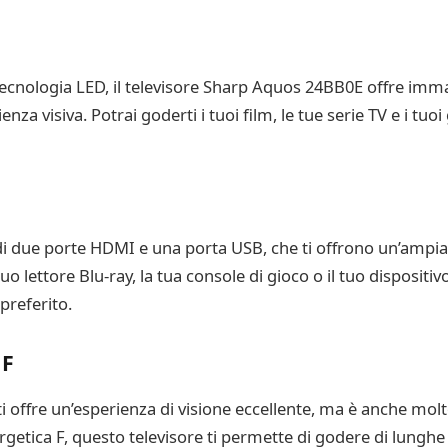
tecnologia LED, il televisore Sharp Aquos 24BB0E offre immag
 visiva. Potrai goderti i tuoi film, le tue serie TV e i tuoi
di due porte HDMI e una porta USB, che ti offrono un’ampia
tuo lettore Blu-ray, la tua console di gioco o il tuo disposi
preferito.
 F
 offre un’esperienza di visione eccellente, ma è anche molto
rgetica F, questo televisore ti permette di godere di lungh