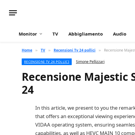
Monitor
TV
Abbigliamento
Audio
Home
TV
Recensioni Tv 24 pollici
Recensione Majes
»
»
»
Simone Pellizzari
RECENSIONI TV 24 POLLICI
Recensione Majestic 
24
In this article, we present to you the rema
that offers an exceptional viewing experienc
VIDAA operating system, ensuring seamless
capabilities, as well as HEVC MAIN 10 compr