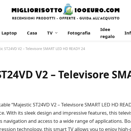
Idee
Laptop
Casa
TV
Fotografia
In
regalo
tic ST24VD V2 – Televisore SMART LED HD READY 24
ST24VD V2 – Televisore S
rkable “Majestic ST24VD V2 – Televisore SMART LED HD READY 
e. With its sleek design and impressive features, this tele
 navigation and access to a wide range of applications. B
ession technology, this smart TV allows you to enjoy high-de