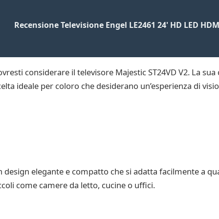
Recensione Televisione Engel LE2461 24' HD LED HDM
vresti considerare il televisore Majestic ST24VD V2. La sua q
elta ideale per coloro che desiderano un’esperienza di visi
n design elegante e compatto che si adatta facilmente a qu
ccoli come camere da letto, cucine o uffici.