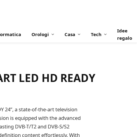
Idee
formatica
Orologi
Casa
Tech
regalo
MART LED HD READY
24”, a state-of-the-art television
vision is equipped with the advanced
oasting DVB-T/T2 and DVB-S/S2
finition content effortlessly. With