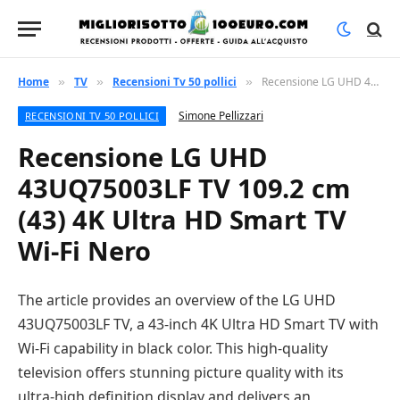
Home
TV
Recensioni Tv 50 pollici
Recensione LG UHD 43UQ75003LF TV 109.2 cm (43) 4K Ultra HD Smart TV Wi-Fi Nero
»
»
»
Simone Pellizzari
RECENSIONI TV 50 POLLICI
Recensione LG UHD
43UQ75003LF TV 109.2 cm
(43) 4K Ultra HD Smart TV
Wi-Fi Nero
The article provides an overview of the LG UHD
43UQ75003LF TV, a 43-inch 4K Ultra HD Smart TV with
Wi-Fi capability in black color. This high-quality
television offers stunning picture quality with its
ultra-high definition display and delivers an