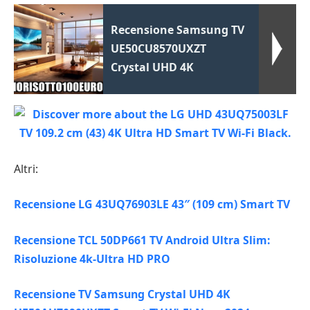
Recensione Samsung TV
UE50CU8570UXZT
Crystal UHD 4K
Altri:
Recensione LG 43UQ76903LE 43″ (109 cm) Smart TV
Recensione TCL 50DP661 TV Android Ultra Slim:
Risoluzione 4k-Ultra HD PRO
Recensione TV Samsung Crystal UHD 4K